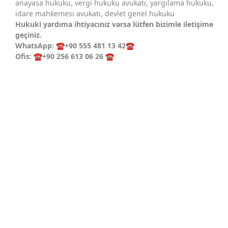
anayasa hukuku, vergi hukuku avukatı, yargılama hukuku,
idare mahkemesi avukatı, devlet genel hukuku
Hukuki yardıma ihtiyacınız varsa lütfen bizimle iletişime
geçiniz.
WhatsApp:
☎️
+90 555 481 13 42
☎️
Ofis:
☎️
+90 256 613 06 26
☎️