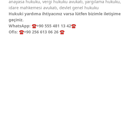
anayasa hukuku, vergi hukuku avukatı, yargılama hukuku,
idare mahkemesi avukatı, devlet genel hukuku
Hukuki yardıma ihtiyacınız varsa lütfen bizimle iletişime
geçiniz.
WhatsApp:
☎️
+90 555 481 13 42
☎️
Ofis:
☎️
+90 256 613 06 26
☎️