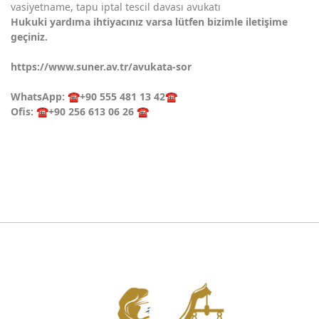
vasiyetname, tapu iptal tescil davası avukatı
Hukuki yardıma ihtiyacınız varsa lütfen bizimle iletişime
geçiniz.
https://www.suner.av.tr/avukata-sor
WhatsApp:
☎️
+90 555 481 13 42
☎️
Ofis:
☎️
+90 256 613 06 26
☎️